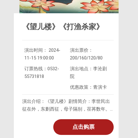
《望儿楼》《打渔杀家》
演出时间： 2024-
演出票价：
11-15 19:00:00
200/160/120/80
订票热线：0532-
演出地点：李沧剧
55731818
院
优惠政策：青演卡
演出介绍：《望儿楼》剧情简介：李世民出
征在外，东剿西征，母子隔别，荏苒数年。
母窦太后终日悬想，欲其回来团聚。窦后思
子，梦寐不安；特建望儿楼一座，
点击购票