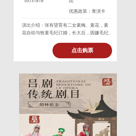
55731818
院
优惠政策：青演卡
演出介绍：张有望育有二女素梅、素花，素
花自幼与牧童毛纪订婚，长大后，因嫌毛纪
贫穷，竟在迎娶之日，不顾旧日情义，拒绝
前去完婚。素梅激于义愤，并感毛纪忠诚，
点击购票
愿代姐出嫁，在上轿时，素梅得知毛纪已得
中状元。此时素花羞愧难当，