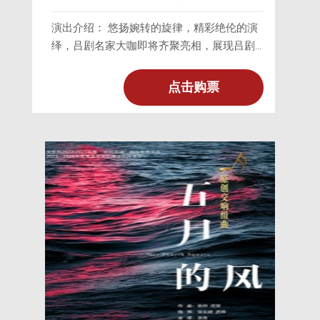
演出介绍： 悠扬婉转的旋律，精彩绝伦的演
绎，吕剧名家大咖即将齐聚亮相，展现吕剧
历久弥新的永恒魅力。2024年12月11日、12
日19:30,由青岛演艺集团歌舞剧院
点击购票