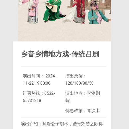
乡音乡情地方戏·传统吕剧
演出时间： 2024-
演出票价：
《胡林抢亲》
11-22 19:00:00
120/100/80/50
订票热线：0532-
演出地点：李沧剧
55731818
院
优惠政策：青演卡
演出介绍：帅府公子胡林，踏青郊游之际得