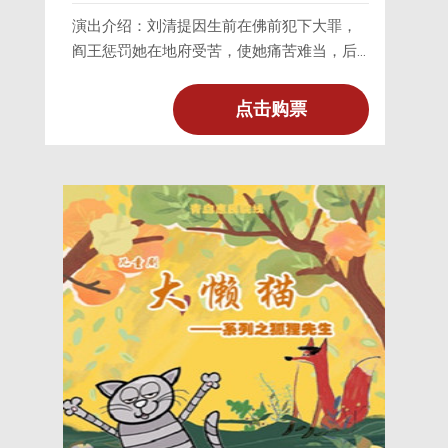
演出介绍：刘清提因生前在佛前犯下大罪，
阎王惩罚她在地府受苦，使她痛苦难当，后
见到儿子目莲僧，她深愧前凡，痛苦不已。
点击购票