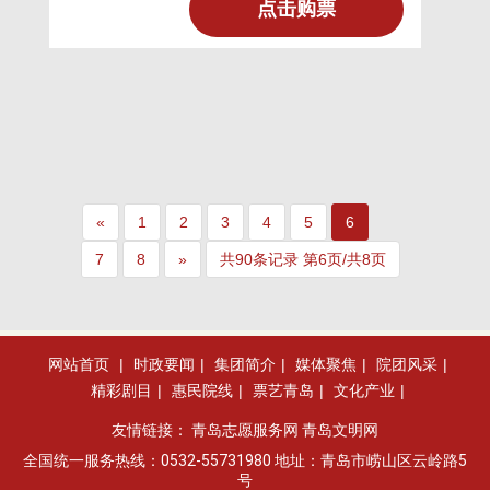
了小镇几乎所有居民的喜爱。但毕
点击购票
«
1
2
3
4
5
6
7
8
»
共90条记录 第6页/共8页
网站首页
|
时政要闻
|
集团简介
|
媒体聚焦
|
院团风采
|
精彩剧目
|
惠民院线
|
票艺青岛
|
文化产业
|
友情链接：
青岛志愿服务网
青岛文明网
全国统一服务热线：0532-55731980 地址：青岛市崂山区云岭路5
号