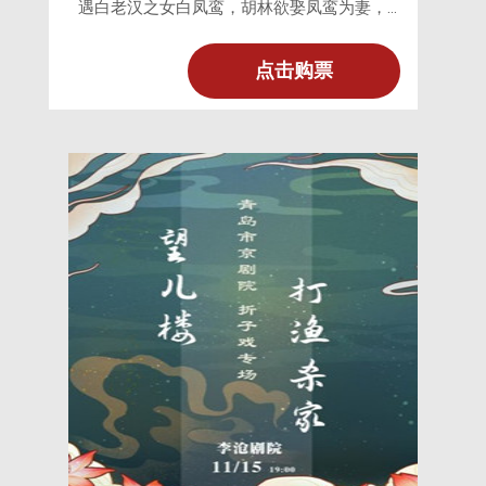
遇白老汉之女白凤鸾，胡林欲娶凤鸾为妻，
胡林请白老汉过府商议娶亲之事，老汉不
从。其甥汤子晏进京赶考，路过舅父白老汉
点击购票
家中，恰逢胡林来此抢亲，汤将计就计扮作
女子模样借此掩护被胡林抢进府