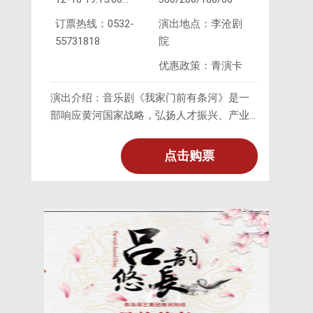
2024-
订票热线：0532-
演出地点：李沧剧
12-19 19:15:00
55731818
院
优惠政策：青演卡
演出介绍：音乐剧《我家门前有条河》是一
部响应黄河国家战略，弘扬人才振兴、产业
振兴、文化振兴、乡村振兴的现实题材作
品。作品分为上下两幕，共九场，风格诙谐
点击购票
幽默又不乏温情和浪漫，是一部青春、阳光
的轻喜剧。