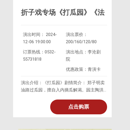
折子戏专场《打瓜园》《法
演出时间： 2024-
演出票价：
场换子》
12-06 19:00:00
200/160/120/80
订票热线：0532-
演出地点：李沧剧
55731818
院
优惠政策：青演卡
演出介绍：《打瓜园》剧情简介： 郑子明卖
油路过瓜园，擅自入内摘瓜解渴。园主陶洪
之女陶三春与丫环上前阻止。陶三春不敌郑
子明，陶洪闻讯赶到。郑子明见陶
点击购票