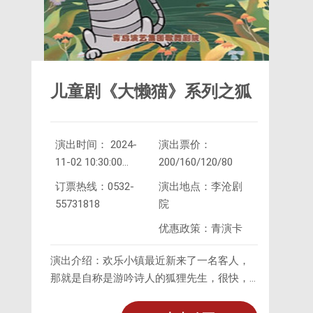
儿童剧《大懒猫》系列之狐
演出时间： 2024-
演出票价：
狸先生
11-02 10:30:00
200/160/120/80
2024-
订票热线：0532-
演出地点：李沧剧
11-02 14:30:00
55731818
院
优惠政策：青演卡
演出介绍：欢乐小镇最近新来了一名客人，
那就是自称是游吟诗人的狐狸先生，很快，
凭借着知识渊博和幽默风趣，狐狸先生获得