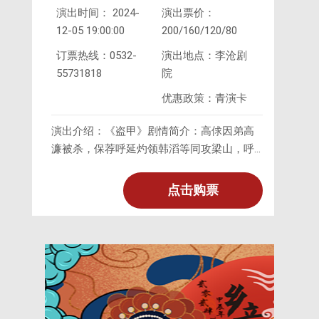
演出时间： 2024-
演出票价：
教子》
12-05 19:00:00
200/160/120/80
订票热线：0532-
演出地点：李沧剧
55731818
院
优惠政策：青演卡
演出介绍：《盗甲》剧情简介：高俅因弟高
濂被杀，保荐呼延灼领韩滔等同攻梁山，呼
延摆布连环马，梁山不敌。汤隆荐徐宁可破
此马。吴用计遣时迁入东京，夜
点击购票