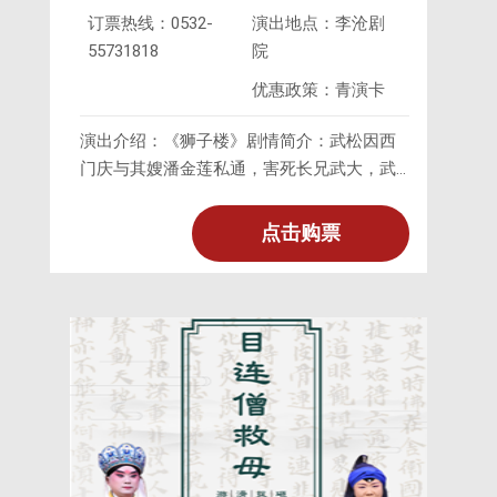
订票热线：0532-
演出地点：李沧剧
55731818
院
优惠政策：青演卡
演出介绍：《狮子楼》剧情简介：武松因西
门庆与其嫂潘金莲私通，害死长兄武大，武
松杀嫂之后，告到当官，官府反而袒护西门
庆，杖责武松。武松气愤至极，
点击购票