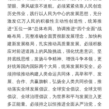
望眼、乘风破浪不迷航。必须紧紧依靠人民创造
历史伟业，践行以人民为中心的发展思想，充分
激发亿万人民的积极性主动性创造性，统筹推
进“五位一体”总体布局、协调推进“四个全面”战
略布局，完整准确全面贯彻新发展理念，加快构
建新发展格局，扎实推动高质量发展。必须积极
应对前进道路上的风险挑战，强化忧患意识、坚
持底线思维，发扬斗争精神、增强斗争本领，更
好统筹国内国际两个大局，统筹发展和安全。必
须持续推动构建人类命运共同体，高举和平、发
展、合作、共赢旗帜，弘扬全人类共同价值，推
动落实全球发展倡议、全球安全倡议、全球文明
倡议、全球治理倡议，为世界和平与发展注入更
多正能量。必须持之以恒推进全面从严治党，全