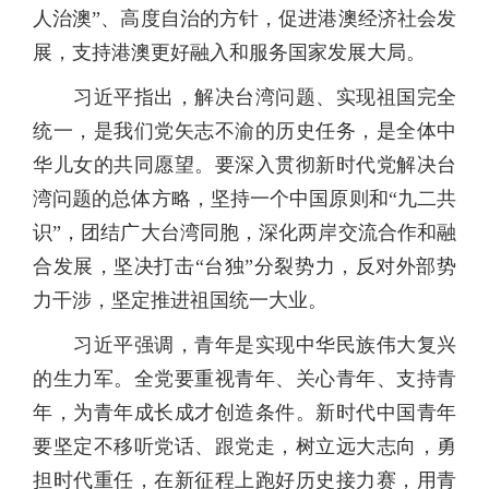
人治澳”、高度自治的方针，促进港澳经济社会发
展，支持港澳更好融入和服务国家发展大局。
习近平指出，解决台湾问题、实现祖国完全
统一，是我们党矢志不渝的历史任务，是全体中
华儿女的共同愿望。要深入贯彻新时代党解决台
湾问题的总体方略，坚持一个中国原则和“九二共
识”，团结广大台湾同胞，深化两岸交流合作和融
合发展，坚决打击“台独”分裂势力，反对外部势
力干涉，坚定推进祖国统一大业。
习近平强调，青年是实现中华民族伟大复兴
的生力军。全党要重视青年、关心青年、支持青
年，为青年成长成才创造条件。新时代中国青年
要坚定不移听党话、跟党走，树立远大志向，勇
担时代重任，在新征程上跑好历史接力赛，用青