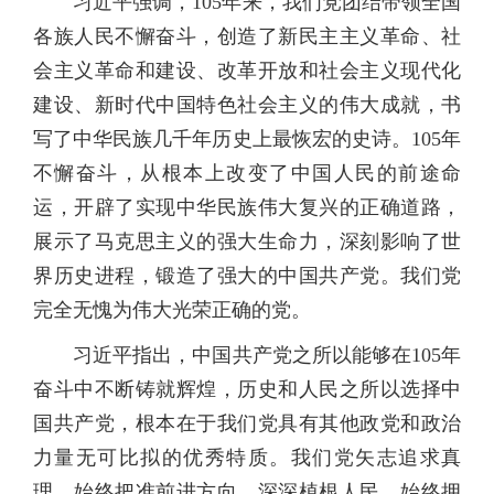
习近平强调，105年来，我们党团结带领全国
各族人民不懈奋斗，创造了新民主主义革命、社
会主义革命和建设、改革开放和社会主义现代化
建设、新时代中国特色社会主义的伟大成就，书
写了中华民族几千年历史上最恢宏的史诗。105年
不懈奋斗，从根本上改变了中国人民的前途命
运，开辟了实现中华民族伟大复兴的正确道路，
展示了马克思主义的强大生命力，深刻影响了世
界历史进程，锻造了强大的中国共产党。我们党
完全无愧为伟大光荣正确的党。
习近平指出，中国共产党之所以能够在105年
奋斗中不断铸就辉煌，历史和人民之所以选择中
国共产党，根本在于我们党具有其他政党和政治
力量无可比拟的优秀特质。我们党矢志追求真
理、始终把准前进方向，深深植根人民、始终拥