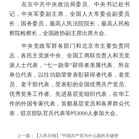
在京中共中央政治局委员、中央书记处书
记，中央军委副主席，全国人大常委会副委员
长，国务委员，最高人民法院院长，最高人民检
察院检察长，全国政协副主席出席大会。
中央党政军群各部门和北京市主要负责同
志，各民主党派中央、全国工商联负责人和无党
派人士代表，“七一勋章”获得者亲属代表、所在
单位代表，以往功勋荣誉表彰获得者代表，老党
员、老干部代表，受表彰的全国优秀共产党员、
优秀党务工作者、先进基层党组织代表，在华工
作的外国专家代表，首都基层党员和各界群众代
表，驻京部队官兵代表等约3000人参加大会。
上一篇：
【人民日报】“中国共产党为什么能的关键密