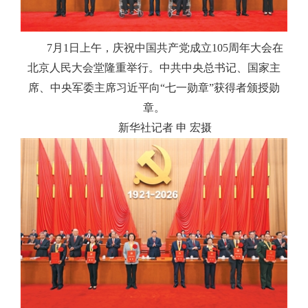
7月1日上午，庆祝中国共产党成立105周年大会在
北京人民大会堂隆重举行。中共中央总书记、国家主
席、中央军委主席习近平向“七一勋章”获得者颁授勋
章。
新华社记者 申 宏摄