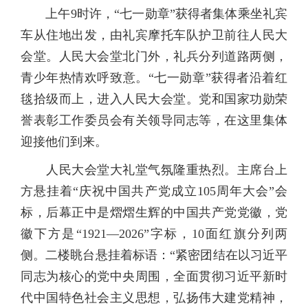
上午9时许，“七一勋章”获得者集体乘坐礼宾
车从住地出发，由礼宾摩托车队护卫前往人民大
会堂。人民大会堂北门外，礼兵分列道路两侧，
青少年热情欢呼致意。“七一勋章”获得者沿着红
毯拾级而上，进入人民大会堂。党和国家功勋荣
誉表彰工作委员会有关领导同志等，在这里集体
迎接他们到来。
人民大会堂大礼堂气氛隆重热烈。主席台上
方悬挂着“庆祝中国共产党成立105周年大会”会
标，后幕正中是熠熠生辉的中国共产党党徽，党
徽下方是“1921—2026”字标，10面红旗分列两
侧。二楼眺台悬挂着标语：“紧密团结在以习近平
同志为核心的党中央周围，全面贯彻习近平新时
代中国特色社会主义思想，弘扬伟大建党精神，