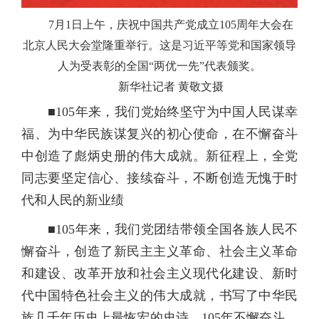
7月1日上午，庆祝中国共产党成立105周年大会在
北京人民大会堂隆重举行。这是习近平等党和国家领导
人为受表彰的全国“两优一先”代表颁奖。
新华社记者 黄敬文摄
■105年来，我们党始终坚守为中国人民谋幸
福、为中华民族谋复兴的初心使命，在不懈奋斗
中创造了彪炳史册的伟大成就。新征程上，全党
同志要坚定信心、接续奋斗，不断创造无愧于时
代和人民的新业绩
■105年来，我们党团结带领全国各族人民不
懈奋斗，创造了新民主主义革命、社会主义革命
和建设、改革开放和社会主义现代化建设、新时
代中国特色社会主义的伟大成就，书写了中华民
族几千年历史上最恢宏的史诗。105年不懈奋斗，