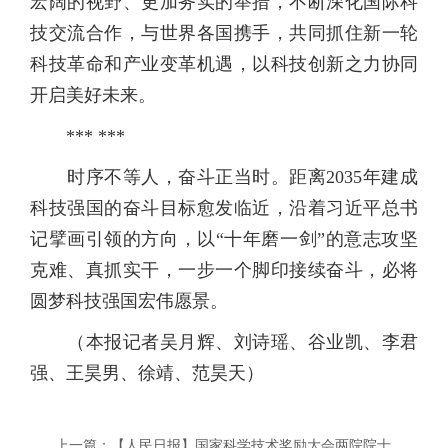
宏阔的视野、更加务实的举措，不断深化国际科
技交流合作，与世界各国携手，共同抓住新一轮
科技革命和产业变革机遇，以科技创新之力协同
开启美好未来。
*** ***
时序不等人，奋斗正当时。距离2035年建成
科技强国的奋斗目标愈发临近，沿着习近平总书
记擘画引领的方向，以“十年磨一剑”的意志攻坚
克难、真抓实干，一步一个脚印接续奋斗，必将
圆梦科技强国宏伟愿景。
（本报记者吴月辉、刘诗瑶、谷业凯、李君
强、王昊男、徐靖、范昊天）
上一篇：
【人民日报】国家科学技术奖励大会两院院士