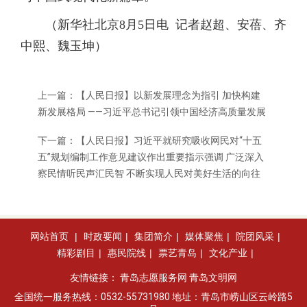
（新华社北京8月5日电 记者赵超、安蓓、齐
中熙、魏玉坤）
上一篇：
【人民日报】以新发展理念为指引 加快构建
新发展格局 ——习近平总书记引领中国经济高质量发展
下一篇：
【人民日报】习近平就研究吸收网民对“十五
五”规划编制工作意见建议作出重要指示强调 广泛深入
察民情听民声汇民智 不断实现人民对美好生活的向往
网站首页
|
时政要闻
|
集团简介
|
媒体聚焦
|
院团风采
|
精彩剧目
|
惠民院线
|
票艺青岛
|
文化产业
|
友情链接：
青岛志愿服务网
青岛文明网
全国统一服务热线：0532-55731980 地址：青岛市崂山区云岭路5