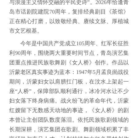
与浪漫主义情怀交融的平民史诗”。2026年恰逢青
岛市话剧院建院70周年，复排经典剧目《茶馆》
正在精心打磨，以致敬经典、赓续文脉、厚植城
市文艺根基。
今年是中国共产党成立105周年、红军长征胜
利90周年，围绕两大重要时间节点，青岛演艺集
团重点推进民族歌舞剧《女人桥》创作。作品以
沂蒙老区真实事迹为蓝本：1947年5月孟良崮战役
期间，沂蒙妇女以肩膀扛门板，在汶水上架起一
座“人桥”，保障部队顺利通行，冰冷河水让不少
妇女落下终身病痛。战火纷飞的革命年代，沂蒙
红嫂留下无数感天动地的事迹，《女人桥》的剧
本曾让主创团队数度落泪。依托民族歌剧领域的
长期深耕，演艺集团在歌剧、舞剧领域积累了丰