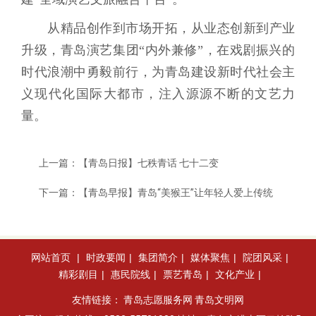
从精品创作到市场开拓，从业态创新到产业
升级，青岛演艺集团“内外兼修”，在戏剧振兴的
时代浪潮中勇毅前行，为青岛建设新时代社会主
义现代化国际大都市，注入源源不断的文艺力
量。
上一篇：
【青岛日报】七秩青话 七十二变
下一篇：
【青岛早报】青岛“美猴王”让年轻人爱上传统
网站首页
|
时政要闻
|
集团简介
|
媒体聚焦
|
院团风采
|
精彩剧目
|
惠民院线
|
票艺青岛
|
文化产业
|
友情链接：
青岛志愿服务网
青岛文明网