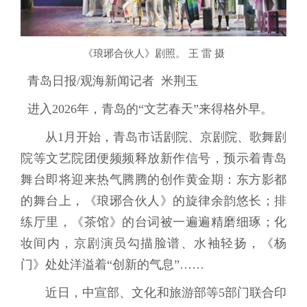
《琅琊合伙人》剧照。 王 雷 摄
青岛日报/观海新闻记者 米荆玉
进入2026年，青岛的“文艺春天”来得格外早。
从1月开始，青岛市话剧院、京剧院、歌舞剧
院等文艺院团便频频释放新作信号，预示着青岛
舞台即将迎来热气腾腾的创作黄金期：东方影都
的舞台上，《琅琊合伙人》的旋律余韵悠长；排
练厅里，《茶馆》的台词被一遍遍精磨细琢；化
妆间内，京剧演员勾描脸谱、水袖轻扬，《杨
门》处处洋溢着“创新的气息”……
近日，中宣部、文化和旅游部等5部门联合印