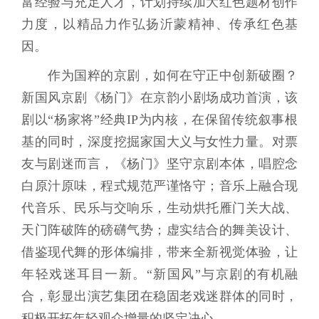
富经验与充足人才，计划持续加大红色题材创作
力度，以精品力作弘扬沂蒙精神、传承红色基
因。
作为国粹的京剧，如何在守正中创新破圈？
新国风京剧《杨门》在京韵小剧场成功首演，该
剧以“杨家将”经典IP为内核，在保留传统叙事根
基的同时，深度挖掘家国大义与女性力量。对票
友与剧迷而言，《杨门》坚守京剧本体，唱腔念
白原汁原味，程式规范严谨恪守；音乐上融合现
代音乐、民乐与交响乐，生动烘托雁门关大战、
天门阵破阵的磅礴气势；虚实结合的舞美设计、
借鉴现代舞的形体编排，带来全新视觉体验，让
年轻戏迷耳目一新。“新国风”与京剧的有机融
合，彰显出演艺集团在稳固老戏迷群体的同时，
积极开拓年轻观众增量的坚定决心。