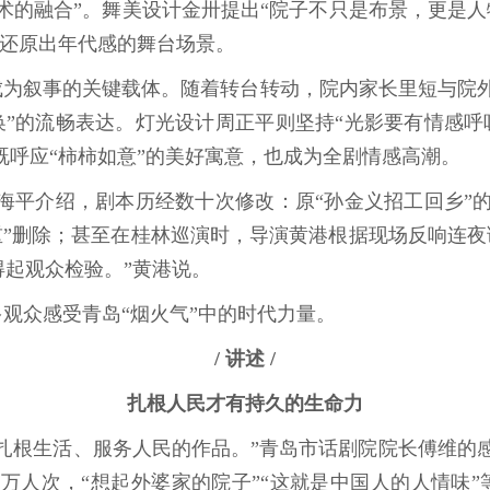
术的融合”。舞美设计金卅提出“院子不只是布景，更是人
1还原出年代感的舞台场景。
为叙事的关键载体。随着转台转动，院内家长里短与院
换”的流畅表达。灯光设计周正平则坚持“光影要有情感呼
既呼应“柿柿如意”的美好寓意，也成为全剧情感高潮。
平介绍，剧本历经数十次修改：原“孙金义招工回乡”
重”删除；甚至在桂林巡演时，导演黄港根据现场反响连夜
得起观众检验。”黄港说。
观众感受青岛“烟火气”中的时代力量。
/ 讲述 /
扎根人民才有持久的生命力
扎根生活、服务人民的作品。”青岛市话剧院院长傅维的
万人次，“想起外婆家的院子”“这就是中国人的人情味”