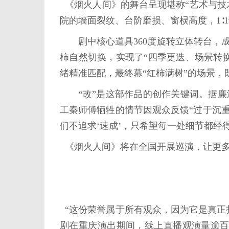
《烟火人间》的舞台呈现堪称“艺术与技
院的墙面裂纹、台阶磨损、窗棂高度，1∶
剧中核心道具360度旋转立体转台，成
柿自然切换，实现了“四季更迭、场景转
绪精准匹配，最终幕“红柿满树”的场景，
“改”是这部作品的创作关键词。据廉海
工秦师傅牺牲的情节因观众反馈“过于沉
们不追求‘速成’，只希望每一处细节都经
《烟火人间》将在全国开展巡演，让更多
“这份荣誉属于所有观众，因为它是真正
剧在重庆演出期间，线上直播观演量逾百