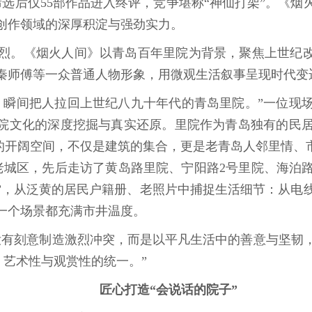
筛选后仅55部作品进入终评，竞争堪称“神仙打架”。《
创作领域的深厚积淀与强劲实力。
。《烟火人间》以青岛百年里院为背景，聚焦上世纪改革
秦师傅等一众普通人物形象，用微观生活叙事呈现时代变
瞬间把人拉回上世纪八九十年代的青岛里院。”一位现场
里院文化的深度挖掘与真实还原。里院作为青岛独有的民
型的开阔空间，不仅是建筑的集合，更是老青岛人邻里情、
城区，先后走访了黄岛路里院、宁阳路2号里院、海泊路
案”，从泛黄的居民户籍册、老照片中捕捉生活细节：从电
一个场景都充满市井温度。
有刻意制造激烈冲突，而是以平凡生活中的善意与坚韧，
、艺术性与观赏性的统一。”
匠心打造“会说话的院子”