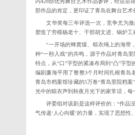
内428部优秀舞台艺术作品参评，经层层
部作品的肯定，更印证了青岛在舞台艺术
文华奖每三年评选一次，竞争尤为激烈
塑造了劳模杨老十、干部胡文进、锅炉工
“一开场的蜂窝煤、晾衣绳上的海带，
种“一秒入戏”的共鸣，源于作品对青岛
特点，从“口”字型的紧凑布局到“凸”字
编剧廉海平用了整整3个月时间扎根青岛老
青岛市档案馆珍藏的5万卷“青岛里院档
光中的晾衣声到秋夜月光下的家常话，每
评委组对该剧是这样评价的：“作品没
气传递‘人心向暖’的力量，实现了思想性