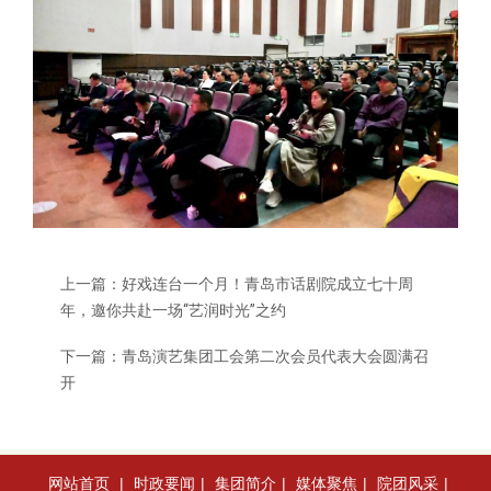
上一篇：
好戏连台一个月！青岛市话剧院成立七十周
年，邀你共赴一场“艺润时光”之约
下一篇：
青岛演艺集团工会第二次会员代表大会圆满召
开
网站首页
|
时政要闻
|
集团简介
|
媒体聚焦
|
院团风采
|