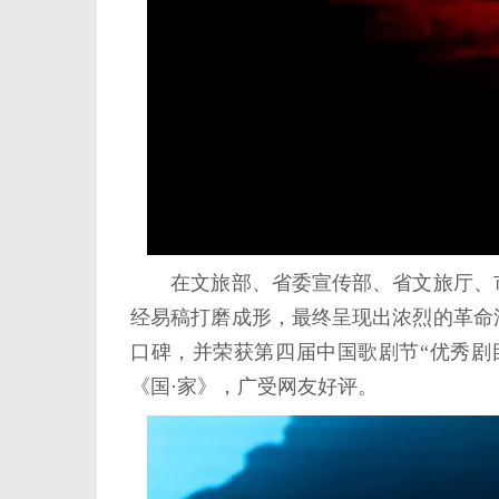
在文旅部、省委宣传部、省文旅厅、市委
经易稿打磨成形，最终呈现出浓烈的革命浪
口碑，并荣获第四届中国歌剧节“优秀剧目
《国·家》，广受网友好评。