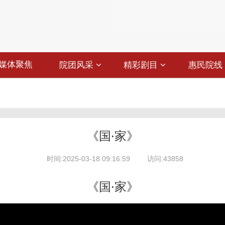
媒体聚焦
院团风采
精彩剧目
惠民院线
《国·家》
时间:2025-03-18 09:16:59
访问:43858
《国·家》