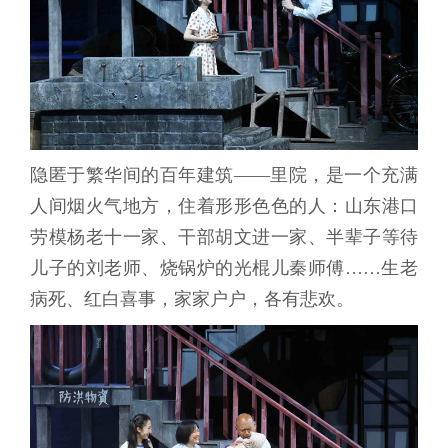
隐匿于繁华间的百年建筑——里院，是一个充满
人间烟火气地方，住着形形色色的人：山东港口
劳模杨老十一家、干部胡文进一家、半辈子等待
儿子的刘老师、烧锅炉的光棍儿秦师傅……生老
病死、红白喜事，家家户户，各有悲欢。