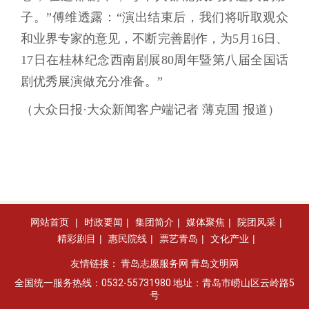
子。”傅维透露：“演出结束后，我们将听取观众
和业界专家的意见，不断完善剧作，为5月16日、
17日在桂林纪念西南剧展80周年暨第八届全国话
剧优秀展演做充分准备。”
（大众日报·大众新闻客户端记者 薄克国 报道）
网站首页
|
时政要闻
|
集团简介
|
媒体聚焦
|
院团风采
|
精彩剧目
|
惠民院线
|
票艺青岛
|
文化产业
|
友情链接：
青岛志愿服务网
青岛文明网
全国统一服务热线：0532-55731980 地址：青岛市崂山区云岭路5
号