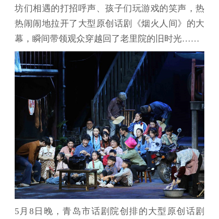
坊们相遇的打招呼声、孩子们玩游戏的笑声，热
热闹闹地拉开了大型原创话剧《烟火人间》的大
幕，瞬间带领观众穿越回了老里院的旧时光……
5月8日晚，青岛市话剧院创排的大型原创话剧