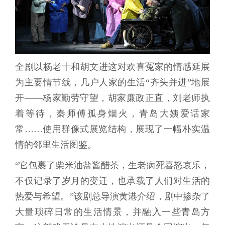
全剧以杨老十和胡文进这对欢喜冤家的情感延展
为主要情节线，几户人家的生活“齐头并进”地展
开——杨家勤劳守望，胡家廉政正直，刘老师执
着等待，秦师傅孤身烟火，青岛大姨爱话家
常……使用群像式展览结构，展现了一幅朴实温
情的邻里生活图鉴。
“它包裹了柴米油盐酱醋茶，生老病死喜怒哀乐，
不仅记录了岁月的变迁，也承载了人们对生活的
热爱与希望。”该剧总导演黄港介绍，剧中掺杂了
大量琐碎日常的生活情景，并融入一些青岛方