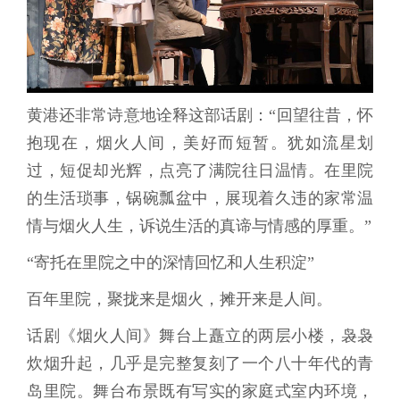
黄港还非常诗意地诠释这部话剧：“回望往昔，怀
抱现在，烟火人间，美好而短暂。犹如流星划
过，短促却光辉，点亮了满院往日温情。在里院
的生活琐事，锅碗瓢盆中，展现着久违的家常温
情与烟火人生，诉说生活的真谛与情感的厚重。”
“寄托在里院之中的深情回忆和人生积淀”
百年里院，聚拢来是烟火，摊开来是人间。
话剧《烟火人间》舞台上矗立的两层小楼，袅袅
炊烟升起，几乎是完整复刻了一个八十年代的青
岛里院。舞台布景既有写实的家庭式室内环境，