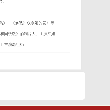
称号。
会
岛》，《乡愁》巜永远的爱》等
共和国致敬》的制片人并主演江姐
记》主演老祖奶