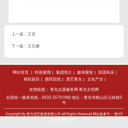
上一篇：
王克
下一篇：
王文娜
网站首页
|
时政要闻
|
集团简介
|
媒体聚焦
|
院团风采
|
精彩剧目
|
惠民院线
|
票艺青岛
|
文化产业
|
友情链接：
青岛志愿服务网
青岛文明网
全国统一服务热线：0532-55731980 地址：青岛市崂山区云岭路5
号
Copyright By 青岛演艺集团有限公司 All Rights Reserved 网站备案号：
鲁ICP
备14000675号-1